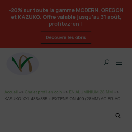
-20% sur toute la gamme MODERN, OREGON
et KAZUKO. Offre valable jusqu’au 31 août,
profitez-en !
Découvrir les abris
Accueil
»>
Chalet profil en coin
»>
EN ALUMINIUM 28 MM
»>
KASUKO XXL 485×385 + EXTENSION 400 (28MM) ACIER-AC