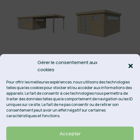
KASUKO XXL
KASUKO L
Gérer le consentement aux
485×385 +
385×385
cookies
EXTENSION 400
(28MM) ACIER-
(28MM) ACIER-
AC+ISO
Pour offrir les meilleures expériences, nous utilisons des technologies
AC+ISO
telles que les cookies pour stocker et/ou accéder aux informations des
2799,67
€
appareils. Le fait de consentir à ces technologies nous permettra de
4297,53
€
traiter des données telles que le comportement de navigation ou les ID
uniques sur ce site. Le fait de ne pas consentir ou de retirer son
consentement peut avoir un effet négatif sur certaines
caractéristiques et fonctions.
Accepter