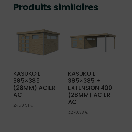
Produits similaires
KASUKO L
KASUKO L
385×385
385×385 +
(28MM) ACIER-
EXTENSION 400
AC
(28MM) ACIER-
AC
2469,51
€
3270,88
€